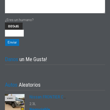
¿Eres un humano?
Enviar
Danos
un Me Gusta!
Autos
Aleatorios
Nissan FRONTIER CD XE 2.3 D 4X4 MT
VENDIDO
2.3L
Negociable