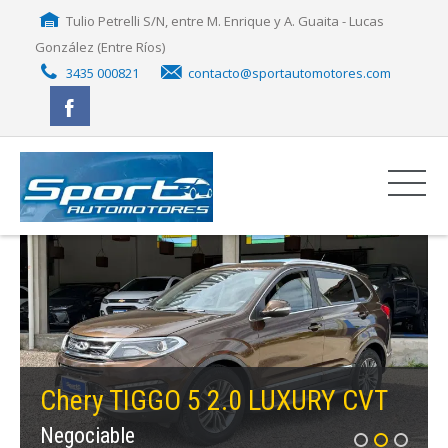
Tulio Petrelli S/N, entre M. Enrique y A. Guaita - Lucas
González (Entre Ríos)
3435 000821
contacto@sportautomotores.com
Chery TIGGO 5 2.0 LUXURY CVT
Negociable