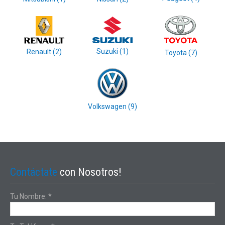
Suzuki (1)‎
Renault (2)‎
Toyota (7)‎
Volkswagen (9)‎
Contáctate
con Nosotros!
Tu Nombre:
*